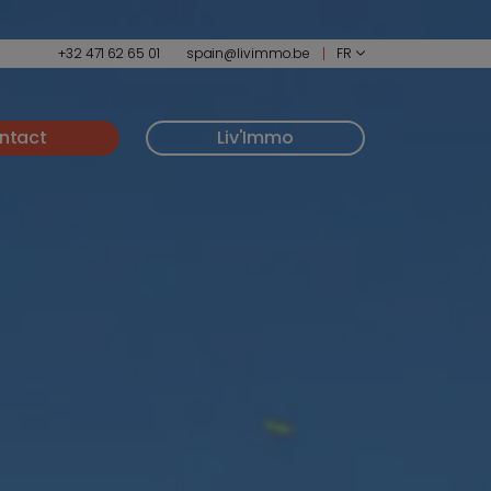
+32 471 62 65 01
spain@livimmo.be
FR
ntact
Liv'Immo