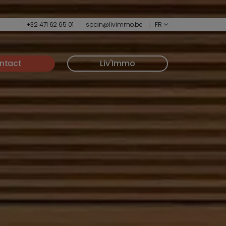
+32 471 62 65 01
spain@livimmo.be
FR
ntact
Liv'Immo