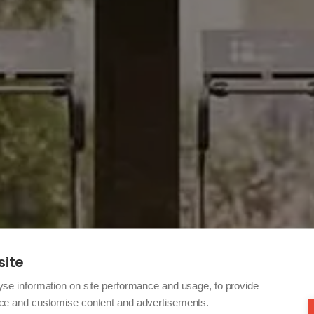
site
yse information on site performance and usage, to provide
nce and customise content and advertisements.