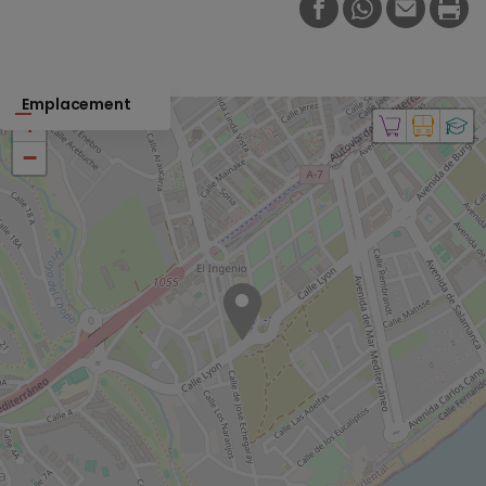
FACEBOOK
WHATSAPP
E-MAIL
PRI
Emplacement
+
−