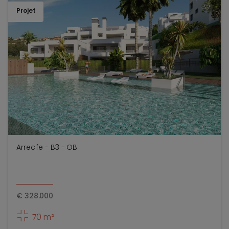
Projet
TOEV
Arrecife - B3 - OB
€
328.000
70 m²