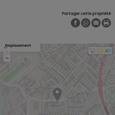
Partager cette propriété
FACEBOOK
WHATSAPP
E-MAIL
PRI
Emplacement
+
−