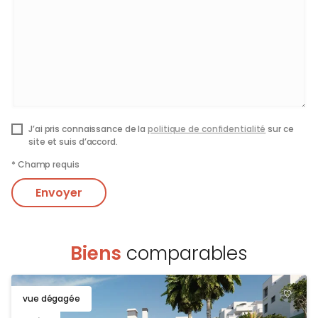
J’ai pris connaissance de la
politique de confidentialité
sur ce
site et suis d’accord.
*
Champ requis
Envoyer
Biens
comparables
vue dégagée
TOEV