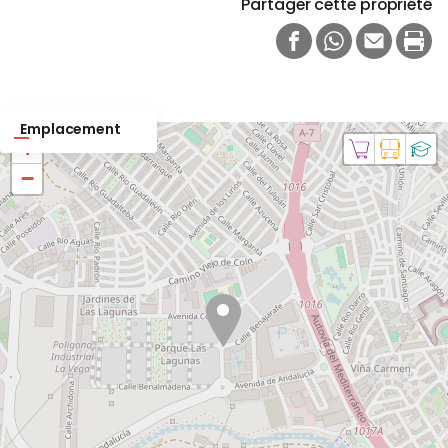
Partager cette propriété
FACEBOOK
WHATSAPP
E-MAIL
PRI
Emplacement
+
−