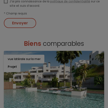
J’ai pris connaissance de la
politique de confidentialité
sur ce
site et suis d’accord.
*
Champ requis
Envoyer
Biens
comparables
vue latérale sur la mer
TOEV
Projet