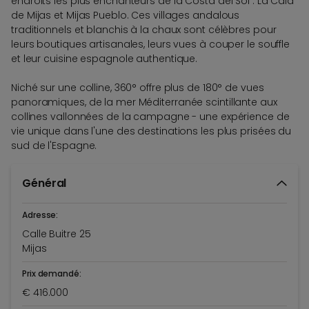
endroits les plus enchanteurs de la Costa del Sol : La Cala
de Mijas et Mijas Pueblo. Ces villages andalous
traditionnels et blanchis à la chaux sont célèbres pour
leurs boutiques artisanales, leurs vues à couper le souffle
et leur cuisine espagnole authentique.
Niché sur une colline, 360° offre plus de 180° de vues
panoramiques, de la mer Méditerranée scintillante aux
collines vallonnées de la campagne - une expérience de
vie unique dans l'une des destinations les plus prisées du
sud de l'Espagne.
Général
Adresse:
Calle Buitre 25
Mijas
Prix demandé:
€ 416.000