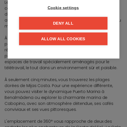
Les intérieurs spacieux et les terrasses ensoleillées
Cookie settings
capturent l'essence de la vie méditerranéenne. Chaque
détail, de la disposition ouverte à la lumière naturelle
abondante, est soigneusement conçu pour accentuer au
DENY ALL
maximum la vue sur la mer et les montagnes.
À 360°, la vie moderne est redéfinie par une combinaison
ALLOW ALL COOKIES
parfaite de détente, de bien-être et de commodité. Les
résidents peuvent profiter d'un cocktail au bord de la
piscine, pratiquer le yoga dans les jardins ou utiliser des
espaces de travail spécialement aménagés pour le
télétravail, le tout dans un environnement sûr et paisible.
À seulement cinq minutes, vous trouverez les plages
dorées de Mijas Costa. Pour une expérience différente,
vous pouvez visiter le dynamique Puerto Marina à
Benalmádena ou explorer la charmante marina de
Cabopino, avec son atmosphère détendue, ses cafés
conviviaux et ses vues pittoresques.
L'emplacement de 360° vous rapproche de deux des