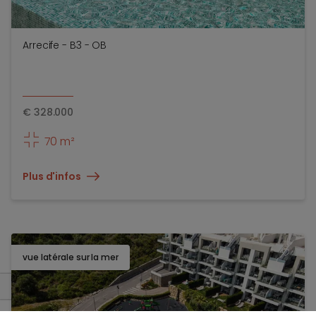
Arrecife - B3 - OB
€
328.000
70 m²
Plus d'infos
vue latérale sur la mer
TOEV