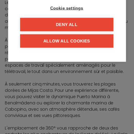
Les intérieurs spacieux et les terrasses ensoleillées
Cookie settings
capturent l'essence de la vie méditerranéenne. Chaque
détail, de la disposition ouverte à la lumière naturelle
abondante, est soigneusement conçu pour accentuer au
DENY ALL
maximum la vue sur la mer et les montagnes.
À 360°, la vie moderne est redéfinie par une combinaison
ALLOW ALL COOKIES
parfaite de détente, de bien-être et de commodité. Les
résidents peuvent profiter d'un cocktail au bord de la
piscine, pratiquer le yoga dans les jardins ou utiliser des
espaces de travail spécialement aménagés pour le
télétravail, le tout dans un environnement sûr et paisible.
À seulement cinq minutes, vous trouverez les plages
dorées de Mijas Costa. Pour une expérience différente,
vous pouvez visiter le dynamique Puerto Marina à
Benalmádena ou explorer la charmante marina de
Cabopino, avec son atmosphère détendue, ses cafés
conviviaux et ses vues pittoresques.
L'emplacement de 360° vous rapproche de deux des