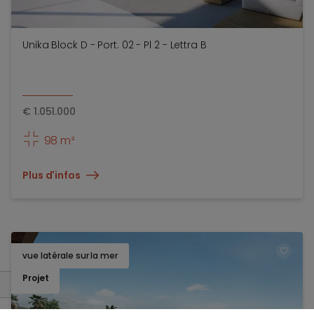
Unika Block D - Port. 02 - Pl 2 - Lettra B
€
1.051.000
98 m²
Plus d'infos
vue latérale sur la mer
TOEV
Projet