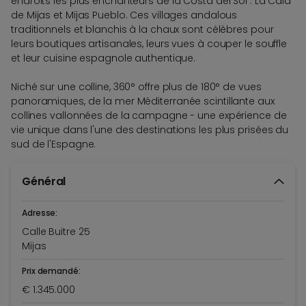
endroits les plus enchanteurs de la Costa del Sol : La Cala
de Mijas et Mijas Pueblo. Ces villages andalous
traditionnels et blanchis à la chaux sont célèbres pour
leurs boutiques artisanales, leurs vues à couper le souffle
et leur cuisine espagnole authentique.
Niché sur une colline, 360° offre plus de 180° de vues
panoramiques, de la mer Méditerranée scintillante aux
collines vallonnées de la campagne - une expérience de
vie unique dans l'une des destinations les plus prisées du
sud de l'Espagne.
Général
Adresse:
Calle Buitre 25
Mijas
Prix demandé:
€ 1.345.000