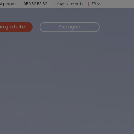
A propos
050 62 53 62
info@livimmo.be
FR
on gratuite
Espagne