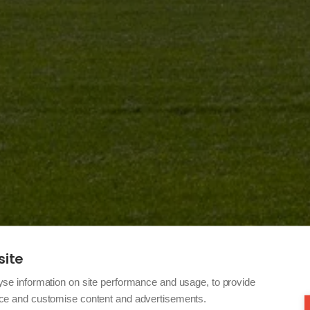
site
yse information on site performance and usage, to provide
nce and customise content and advertisements.