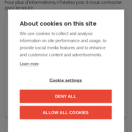
Pour plus d'informations, n'hésitez pas à nous contacter.
050/ 62 53 62
About cookies on this site
Général
We use cookies to collect and analyse
Adresse:
information on site performance and usage, to
Van Bunnenlaan 39-C/B94
provide social media features and to enhance
Knokke-Heist
and customise content and advertisements.
Prix demandé:
Learn more
€ 54.000
Cookie settings
Disponible:
à l'acte
DENY ALL
Référence:
MERITK
ALLOW ALL COOKIES