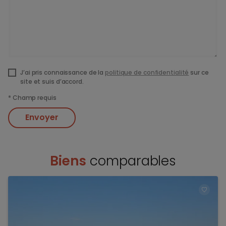
J’ai pris connaissance de la
politique de confidentialité
sur ce
site et suis d’accord.
*
Champ requis
Envoyer
Biens
comparables
TOEV