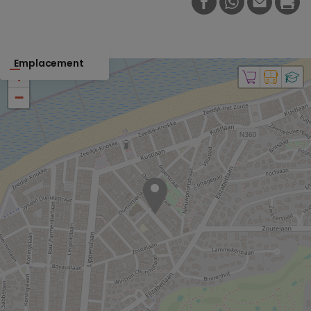
FACEBOOK
WHATSAPP
E-MAIL
PRI
Emplacement
+
−