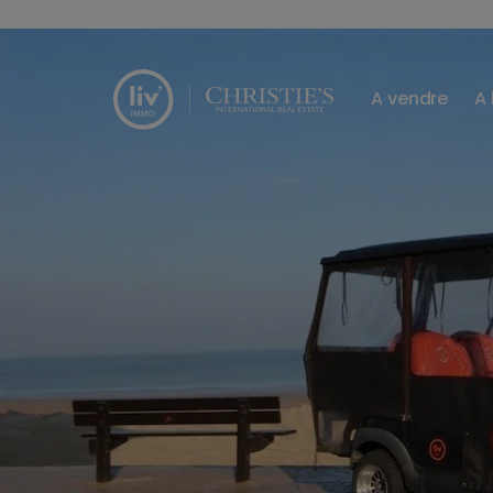
Passer le menu et aller au contenu
A vendre
A 