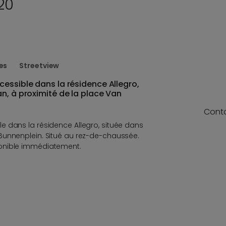
20
es
Streetview
essible dans la résidence Allegro,
n, à proximité de la place Van
Cont
 dans la résidence Allegro, située dans
Bunnenplein. Situé au rez-de-chaussée.
onible immédiatement.