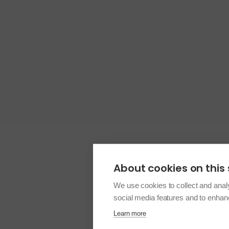
About cookies on this 
We use cookies to collect and anal
social media features and to enha
Learn more