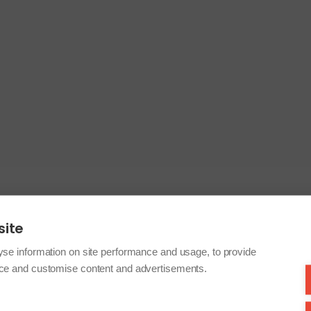
site
yse information on site performance and usage, to provide
nce and customise content and advertisements.