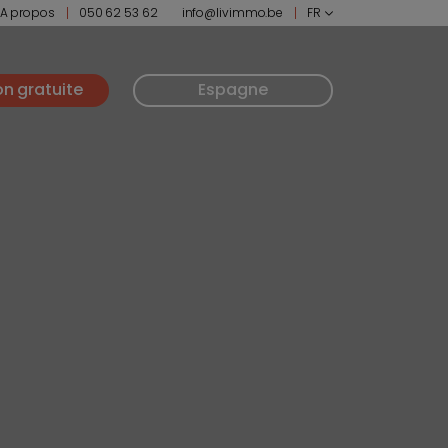
A propos
050 62 53 62
info@livimmo.be
FR
on gratuite
Espagne