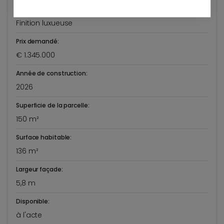
Etat général:
Finition luxueuse
Prix demandé:
€ 1.345.000
Année de construction:
2026
Superficie de la parcelle:
150 m²
Surface habitable:
136 m²
Largeur façade:
5,8 m
Disponible:
à l'acte