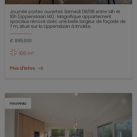
Journée portes ouvertes Samedi 08/08 entre 14h et
16h (Lippenslaan 141) : Magnifique appartement
spacieux rénové avec une belle largeur de façade de
7 m, situé sur la Lippenslaan à Knokke.
€
895.000
106 m²
Plus d'infos
nouveau
TOEV