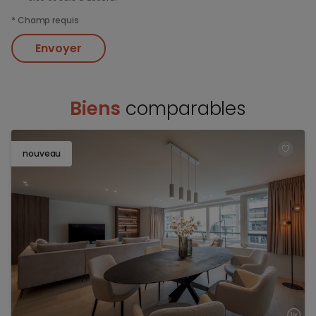
*
Champ requis
Envoyer
Biens
comparables
nouveau
TOEV