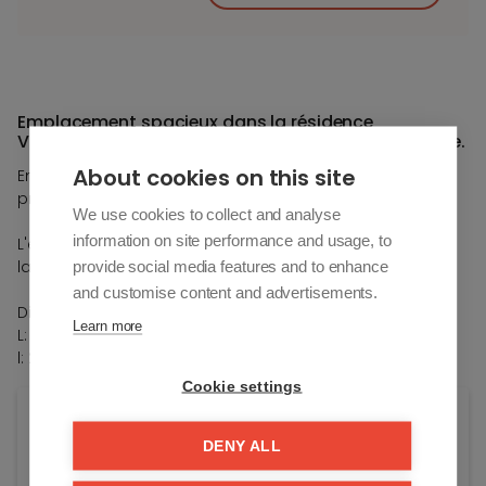
Emplacement spacieux dans la résidence
Vroegezonne, à proximité du mini-golf dans le Zoute.
About cookies on this site
Emplacement spacieux dans la résidence Vroegezonne,
près du mini-golf dans le Zoute.
We use cookies to collect and analyse
information on site performance and usage, to
L'emplacement spacieux est situé à quelques mètres de
provide social media features and to enhance
la plage et des rues commerçantes.
and customise content and advertisements.
Dimensions:
Learn more
L: 5,50m
l: 2,60m
Cookie settings
Général
DENY ALL
Adresse: