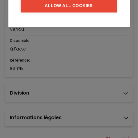
Kustlaan 160
ALLOW ALL COOKIES
Knokke-Heist
Prix demandé:
Vendu
Disponible:
à l'acte
Référence:
16017tk
Division
Informations légales