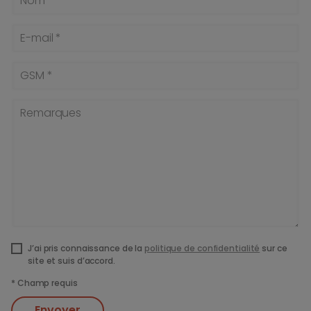
Nom *
E-mail *
GSM *
Remarques
J’ai pris connaissance de la
politique de confidentialité
sur ce
site et suis d’accord.
*
Champ requis
Envoyer