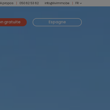
A propos
050 62 53 62
info@livimmo.be
FR
on gratuite
Espagne