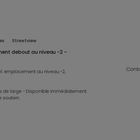
es
Streetview
ent debout au niveau -2 -
Cont
l: emplacement au niveau -2,
es de large - Disponible immédiatement.
 soutien.