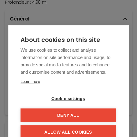
Profondeur : 4,98 m.
Général
Adresse:
About cookies on this site
Elizabetlaan 96/314
Knokke-Heist
We use cookies to collect and analyse
information on site performance and usage, to
Prix demandé:
provide social media features and to enhance
€ 110.000
and customise content and advertisements.
Année de construction:
Learn more
2011
Référence:
Cookie settings
princetk
DENY ALL
Energie
ALLOW ALL COOKIES