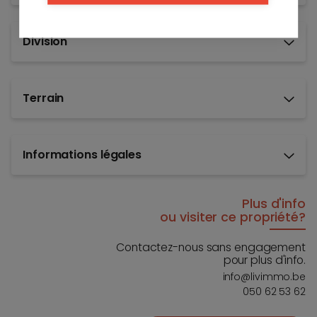
Division
Terrain
Informations légales
Plus d'info
ou visiter ce propriété?
Contactez-nous sans engagement
pour plus d'info.
info@livimmo.be
050 62 53 62