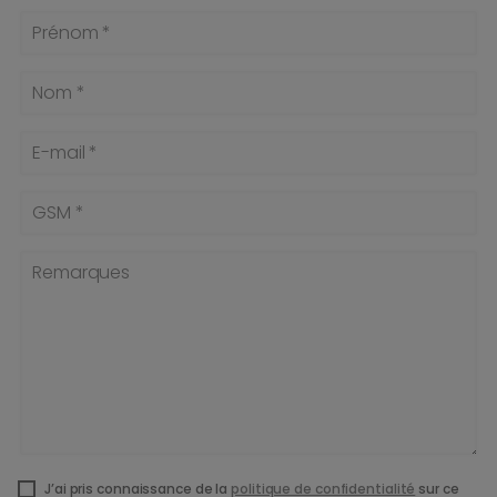
Prénom *
Nom *
E-mail *
GSM *
Remarques
J’ai pris connaissance de la
politique de confidentialité
sur ce