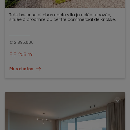
Très luxueuse et charmante villa jumelée rénovée,
située à proximité du centre commercial de Knokke.
€
2.895.000
258 m²
Plus d'infos
TOEV