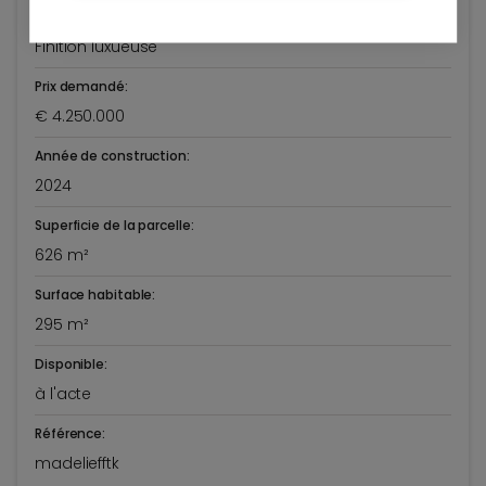
Etat général:
Finition luxueuse
Prix demandé:
€ 4.250.000
Année de construction:
2024
Superficie de la parcelle:
626 m²
Surface habitable:
295 m²
Disponible:
à l'acte
Référence:
madeliefftk