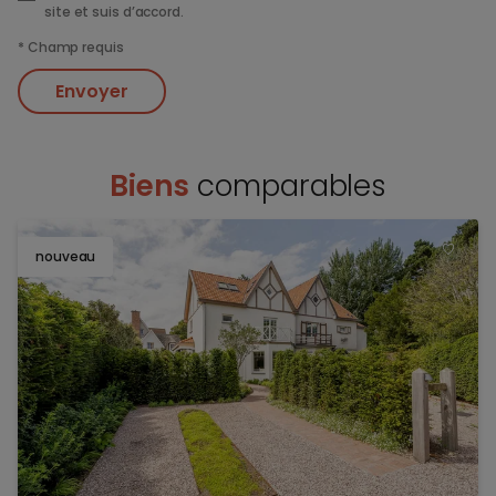
site et suis d’accord.
*
Champ requis
Envoyer
Biens
comparables
nouveau
TOEV