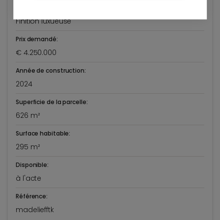
Etat général:
Finition luxueuse
Prix demandé:
€ 4.250.000
Année de construction:
2024
Superficie de la parcelle:
626 m²
Surface habitable:
295 m²
Disponible:
à l'acte
Référence:
madeliefftk