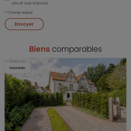
site et suis d’accord.
*
Champ requis
Envoyer
Biens
comparables
nouveau
TOEV