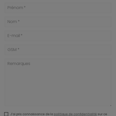
Prénom *
Nom *
E-mail *
GSM *
Remarques
J’ai pris connaissance de la
politique de confidentialité
sur ce