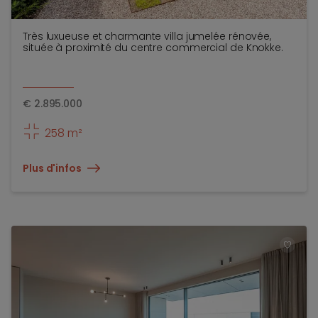
Très luxueuse et charmante villa jumelée rénovée,
située à proximité du centre commercial de Knokke.
€
2.895.000
258 m²
Plus d'infos
TOEV