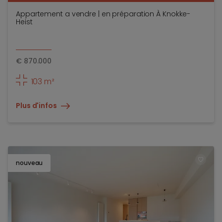
Appartement a vendre | en préparation À Knokke-
Heist
€
870.000
103 m²
Plus d'infos
nouveau
TOEV