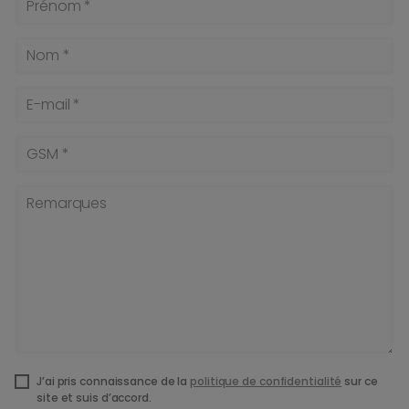
Prénom *
Nom *
E-mail *
GSM *
Remarques
J’ai pris connaissance de la
politique de confidentialité
sur ce
site et suis d’accord.