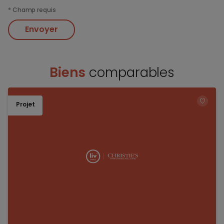
*
Champ requis
Envoyer
Biens
comparables
Projet
TOEV