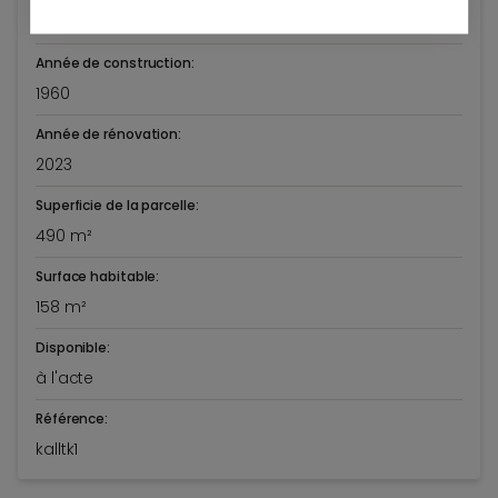
€ 1.085.000
Année de construction:
1960
Année de rénovation:
2023
Superficie de la parcelle:
490 m²
Surface habitable:
158 m²
Disponible:
à l'acte
Référence:
kalltk1