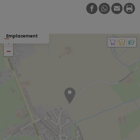
FACEBOOK
WHATSAPP
E-MAIL
PRI
Emplacement
+
−