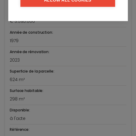
Finition luxueuse
Prix demandé:
€ 3.595.000
Année de construction:
1979
Année de rénovation:
2023
Superficie de la parcelle:
624 m²
Surface habitable:
298 m²
Disponible:
à l'acte
Référence: