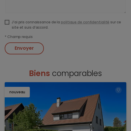
J’ai pris connaissance de la
politique de confidentialité
sur ce
site et suis d’accord.
*
Champ requis
Envoyer
Biens
comparables
nouveau
TOEV