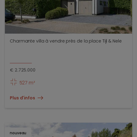
Charmante villa à vendre près de la place Tijl & Nele
€
2.725.000
527 m²
Plus d'infos
nouveau
TOEV