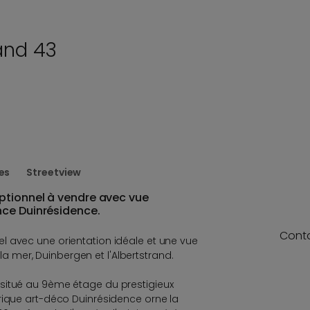
and 43
es
Streetview
tionnel à vendre avec vue
ce Duinrésidence.
Cont
l avec une orientation idéale et une vue
mer, Duinbergen et l'Albertstrand.
situé au 9ème étage du prestigieux
rique art-déco Duinrésidence orne la