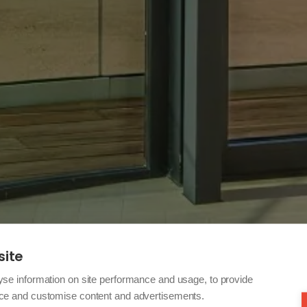
site
yse information on site performance and usage, to provide
nce and customise content and advertisements.