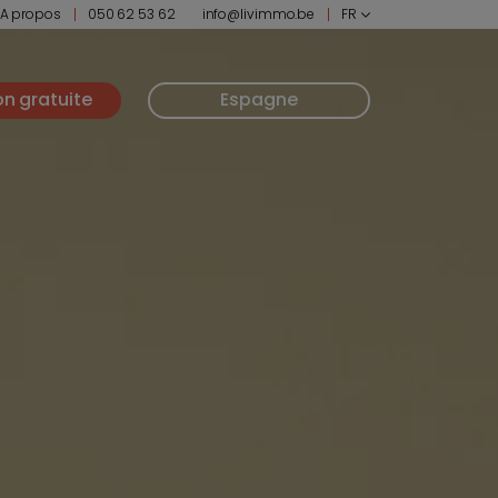
A propos
050 62 53 62
info@livimmo.be
FR
on gratuite
Espagne