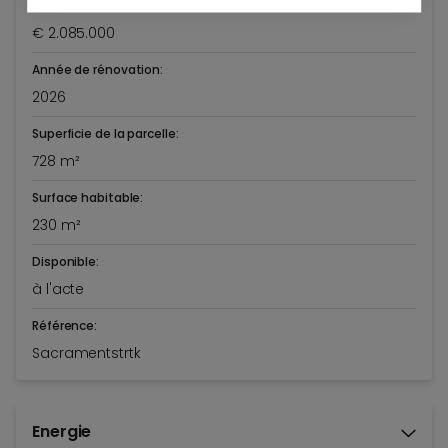
Prix demandé:
€ 2.085.000
Année de rénovation:
2026
Superficie de la parcelle:
728 m²
Surface habitable:
230 m²
Disponible:
à l'acte
Référence:
Sacramentstrtk
Energie