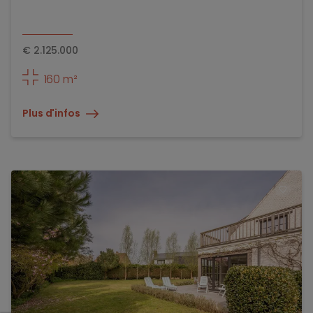
€
2.125.000
160 m²
Plus d'infos
TOEV