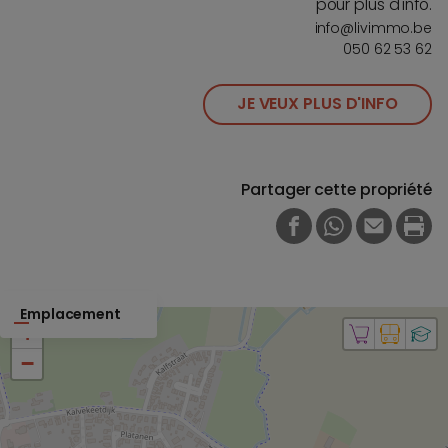
pour plus d'info.
info@livimmo.be
050 62 53 62
JE VEUX PLUS D'INFO
Partager cette propriété
FACEBOOK
WHATSAPP
E-MAIL
PRI
Emplacement
+
−