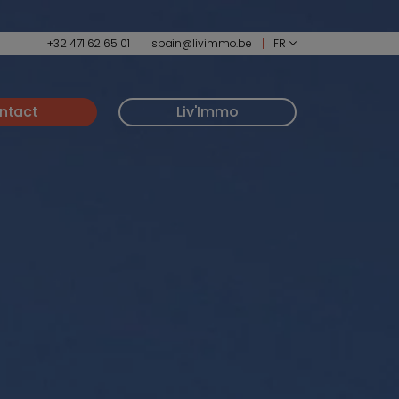
+32 471 62 65 01
spain@livimmo.be
FR
ntact
Liv'Immo