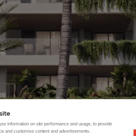
site
yse information on site performance and usage, to provide
nce and customise content and advertisements.