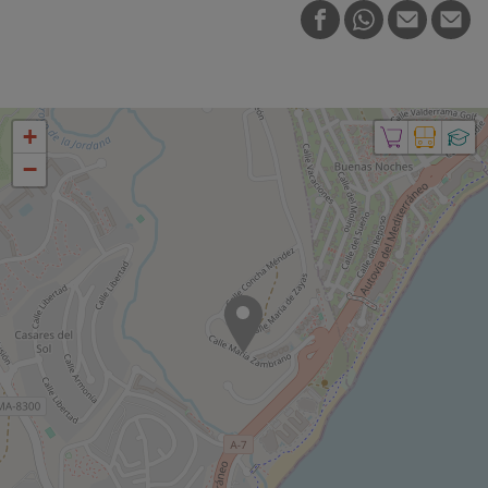
FACEBOOK
WHATSAPP
E-MAIL
PRI
+
−