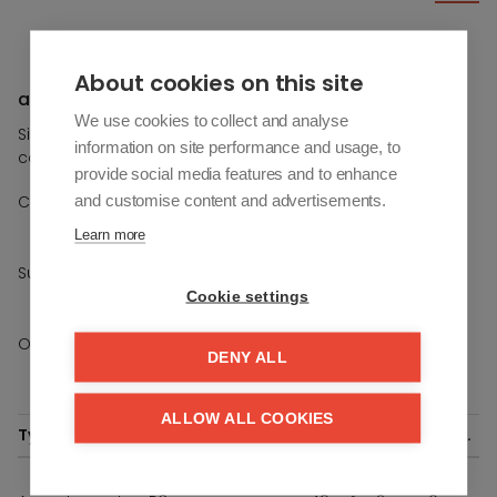
Streetview
About cookies on this site
a vendre À Casares
We use cookies to collect and analyse
Si vous souhaitez plus d'informations sur cette propriété,
information on site performance and usage, to
contactez-nous.
provide social media features and to enhance
/
and customise content and advertisements.
Chambres à coucher
-
+
Learn more
/
Sur étage
-
+
Cookie settings
Options
Jardin
DENY ALL
ALLOW ALL COOKIES
Type
Ref.
Opp.
Tuin
Terras
Slpk.
Verd.
Arrecife
70
23