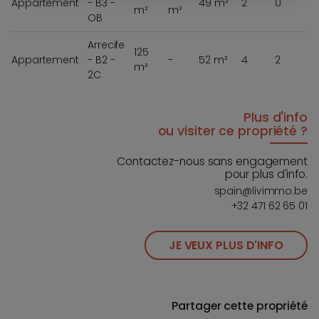
Appartement
- B3 -
49 m²
2
0
m²
m²
3
OB
Arrecife
125
Appartement
- B2 -
-
52 m²
4
2
m²
6
2C
Plus d'info
ou visiter ce propriété ?
Contactez-nous sans engagement
pour plus d'info.
spain@livimmo.be
+32 471 62 65 01
JE VEUX PLUS D'INFO
Partager cette propriété