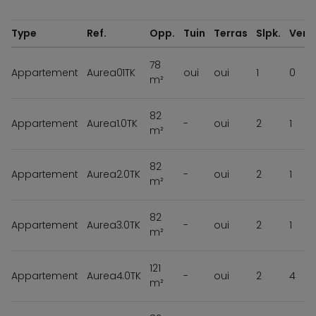
Type
Ref.
Opp.
Tuin
Terras
Slpk.
Verd
78
Appartement
Aurea01TK
oui
oui
1
0
m²
82
Appartement
Aurea1.0TK
-
oui
2
1
m²
82
Appartement
Aurea2.0TK
-
oui
2
1
m²
82
Appartement
Aurea3.0TK
-
oui
2
1
m²
121
Appartement
Aurea4.0TK
-
oui
2
4
m²