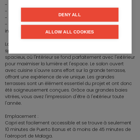
- Jardins communs entièrement aménagés.
- Deux piscines extérieures et une piscine pour enfants.
DENY ALL
- Spa, hammam, sauna et plus encore.
- Chaque appartement dispose d'une place de parking
incluse dans le prix.
ALLOW ALL COOKIES
La disposition unique de chaque appartement a été
spécialement conçue pour créer des espaces de vie
spacieux, où l'intérieur se fond parfaitement avec l'extérieur
pour maximiser la lumière et l'espace. Le salon ouvert
avec cuisine s'ouvre sans effort sur la grande terrasse,
offrant une expérience de vie unique. Les grandes
terrasses sont un élément essentiel du projet et ont donc
été soigneusement conçues. Grâce aux grandes baies
vitrées, vous avez l'impression d'être à l'extérieur toute
l'année.
Emplacement :
Capri est facilement accessible et se trouve à seulement
10 minutes de Puerto Banus et à moins de 45 minutes de
l'aéroport de Malaga.