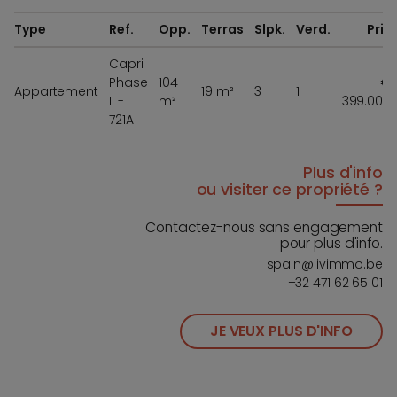
Type
Ref.
Opp.
Terras
Slpk.
Verd.
Prix
Capri
Phase
104
€
Appartement
19 m²
3
1
II -
m²
399.000
721A
Plus d'info
ou visiter ce propriété ?
Contactez-nous sans engagement
pour plus d'info.
spain@livimmo.be
+32 471 62 65 01
JE VEUX PLUS D'INFO