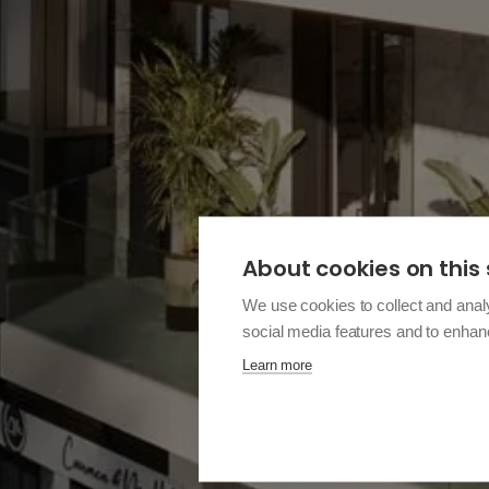
About cookies on this 
We use cookies to collect and anal
social media features and to enha
Learn more