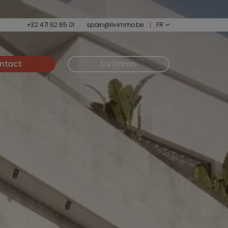
+32 471 62 65 01
spain@livimmo.be
FR
ntact
Liv'Immo