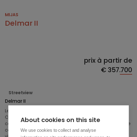
MIJAS
Delmar II
prix à partir de
€
357.700
Streetview
Delmar II
Le Projet : Élégance Contemporaine
Ce petit projet de construction neuve à Mijas Costa a été
About cookies on this site
conçu avec souci du détail et du confort. L'architecture se
caractérise par des lignes épurées et de grandes baies
We use cookies to collect and analyse
vitrées, permettant aux logements de baigner dans la