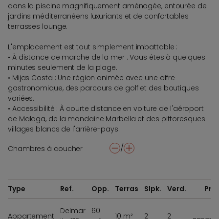
dans la piscine magnifiquement aménagée, entourée de
jardins méditerranéens luxuriants et de confortables
terrasses lounge.
L'emplacement est tout simplement imbattable :
• À distance de marche de la mer : Vous êtes à quelques
minutes seulement de la plage.
• Mijas Costa : Une région animée avec une offre
gastronomique, des parcours de golf et des boutiques
variées.
• Accessibilité : À courte distance en voiture de l'aéroport
de Malaga, de la mondaine Marbella et des pittoresques
villages blancs de l'arrière-pays.
/
Chambres à coucher
-
+
Type
Ref.
Opp.
Terras
Slpk.
Verd.
Prix
Delmar
60
€
Appartement
10 m²
2
2