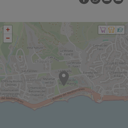
FACEBOOK
WHATSAPP
E-MAIL
PRI
+
−