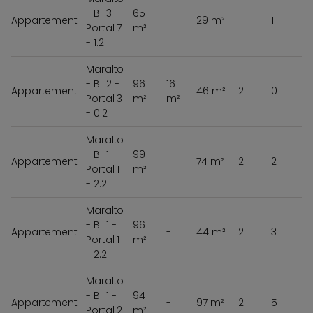
- Bl. 3 -
65
Appartement
-
29 m²
1
1
Portal 7
m²
- 1.2
Maralto
- Bl. 2 -
96
16
Appartement
46 m²
2
0
Portal 3
m²
m²
5
- 0.2
Maralto
- Bl. 1 -
99
Appartement
-
74 m²
2
2
Portal 1
m²
5
- 2.2
Maralto
- Bl. 1 -
96
Appartement
-
44 m²
2
3
Portal 1
m²
5
- 2.2
Maralto
- Bl. 1 -
94
Appartement
-
97 m²
2
5
Portal 2
m²