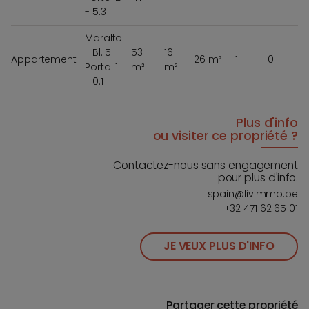
- 5.3
Maralto
- Bl. 5 -
53
16
Appartement
26 m²
1
0
Portal 1
m²
m²
- 0.1
Plus d'info
ou visiter ce propriété ?
Contactez-nous sans engagement
pour plus d'info.
spain@livimmo.be
+32 471 62 65 01
JE VEUX PLUS D'INFO
Partager cette propriété