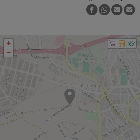
FACEBOOK
WHATSAPP
E-MAIL
PRI
+
−