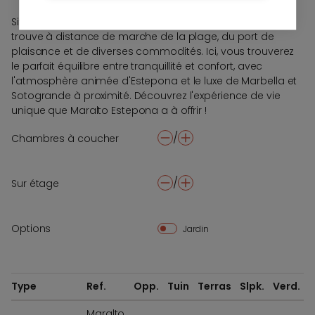
Situé dans le quartier prisé de Las Mesas, Maralto se
trouve à distance de marche de la plage, du port de
plaisance et de diverses commodités. Ici, vous trouverez
le parfait équilibre entre tranquillité et confort, avec
l'atmosphère animée d'Estepona et le luxe de Marbella et
Sotogrande à proximité. Découvrez l'expérience de vie
unique que Maralto Estepona a à offrir !
/
Chambres à coucher
-
+
/
Sur étage
-
+
Options
Jardin
Type
Ref.
Opp.
Tuin
Terras
Slpk.
Verd.
Maralto