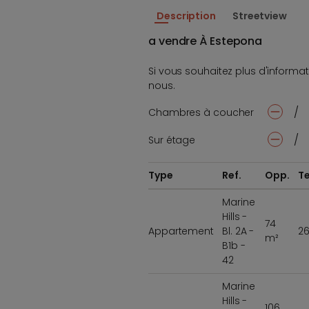
Description
Streetview
a vendre À Estepona
Si vous souhaitez plus d'informat
nous.
/
Chambres à coucher
-
/
Sur étage
-
Type
Ref.
Opp.
Te
Marine
Hills -
74
Appartement
Bl. 2A -
2
m²
B1b -
42
Marine
Hills -
106