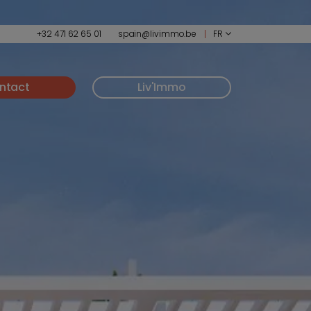
+32 471 62 65 01
spain@livimmo.be
FR
ntact
Liv'Immo