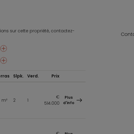
ions sur cette propriété, contactez-
Cont
+
+
rras
Slpk.
Verd.
Prix
€
Plus
6 m²
2
1
514.000
d'info
€
Plus