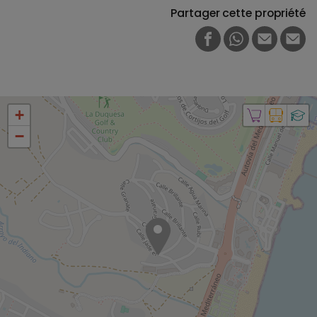
Partager cette propriété
FACEBOOK
WHATSAPP
E-MAIL
PRI
+
−