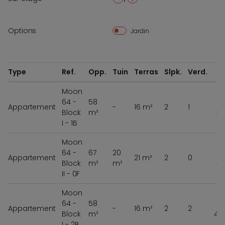
-
+
Options
Jardin
Type
Ref.
Opp.
Tuin
Terras
Slpk.
Verd.
Moon
64 -
58
Appartement
-
16 m²
2
1
Block
m²
38
I - 1B
Moon
64 -
67
20
Appartement
21 m²
2
0
Block
m²
m²
41
II - 0F
Moon
64 -
58
Appartement
-
16 m²
2
2
Block
m²
43
I - 2B