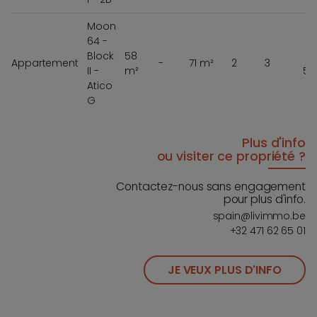
Moon
64 -
Block
58
Appartement
-
71 m²
2
3
II -
m²
57
Atico
G
Plus d'info
ou visiter ce propriété ?
Contactez-nous sans engagement
pour plus d'info.
spain@livimmo.be
+32 471 62 65 01
JE VEUX PLUS D'INFO