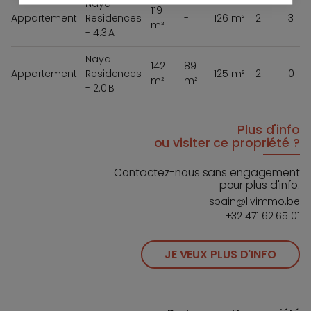
Naya
119
Appartement
Residences
-
126 m²
2
3
m²
- 4.3.A
Naya
142
89
Appartement
Residences
125 m²
2
0
m²
m²
- 2.0.B
Plus d'info
ou visiter ce propriété ?
Contactez-nous sans engagement
pour plus d'info.
spain@livimmo.be
+32 471 62 65 01
JE VEUX PLUS D'INFO