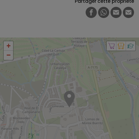
Partager cette propriété
FACEBOOK
WHATSAPP
E-MAIL
PRI
+
−