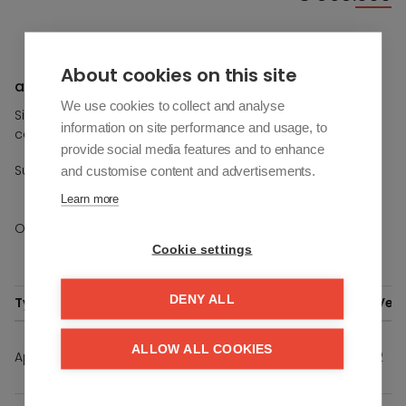
Streetview
About cookies on this site
a vendre À Estepona
We use cookies to collect and analyse
Si vous souhaitez plus d'informations sur cette propriété,
information on site performance and usage, to
contactez-nous.
provide social media features and to enhance
/
Sur étage
and customise content and advertisements.
-
+
Learn more
Options
Jardin
Cookie settings
DENY ALL
Type
Ref.
Opp.
Tuin
Terras
Slpk.
Verd
Naya
97
ALLOW ALL COOKIES
Appartement
Residences
-
29 m²
2
2
m²
- 1.2.A