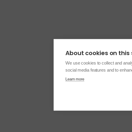
About cookies on this 
We use cookies to collect and anal
social media features and to enha
Learn more