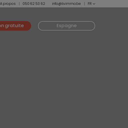
A propos
050 62 53 62
info@livimmo.be
FR
on gratuite
Espagne