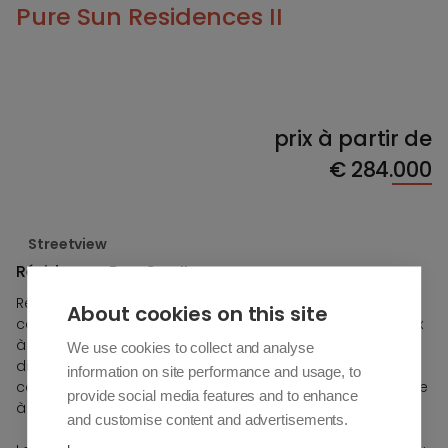
Pure Sun Residences II
prix à partir de
€
284.000
Streetview
Résidences Pure Sun II
Résidence Pure Sun est un nouveau projet à Manilva
About cookies on this site
comprenant 100 appartements modernes, allant de deux
à trois chambres. Ces appartements sont répartis dans
We use cookies to collect and analyse
différents blocs, entourés de grands jardins et d'espaces
information on site performance and usage, to
communs de détente, créant une atmosphère semblable
provide social media features and to enhance
à celle d'une station balnéaire.
and customise content and advertisements.