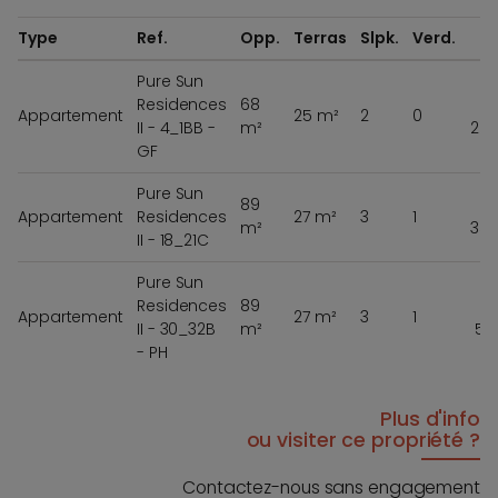
Type
Ref.
Opp.
Terras
Slpk.
Verd.
Pure Sun
Residences
68
Appartement
25 m²
2
0
II - 4_1BB -
m²
284
GF
Pure Sun
89
Appartement
Residences
27 m²
3
1
m²
356
II - 18_21C
Pure Sun
Residences
89
Appartement
27 m²
3
1
II - 30_32B
m²
59
- PH
Plus d'info
ou visiter ce propriété ?
Contactez-nous sans engagement