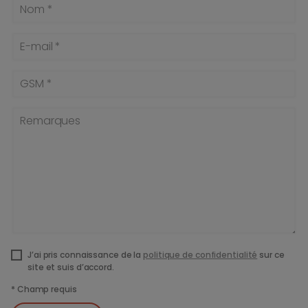
Nom *
E-mail *
GSM *
Remarques
J’ai pris connaissance de la
politique de confidentialité
sur ce
site et suis d’accord.
*
Champ requis