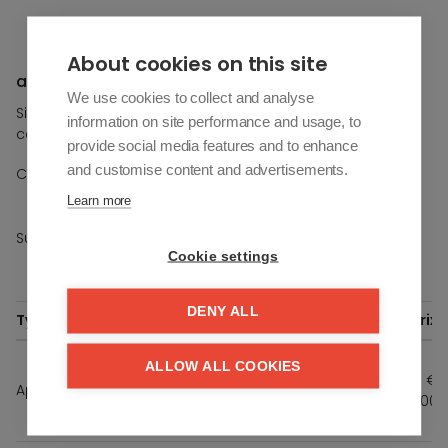
Streetview
About cookies on this site
a vendre À Estepona
We use cookies to collect and analyse
Si vous souhaitez plus d'informations sur cette propriété,
information on site performance and usage, to
contactez-nous.
provide social media features and to enhance
and customise content and advertisements.
/
Chambres à coucher
-
+
Learn more
/
Sur étage
-
+
Cookie settings
DENY ALL
Type
Ref.
Opp.
Terras
Slpk.
Verd.
Prix
South
ALLOW ALL COOKIES
Sand
89
€
Appartement
43 m²
2
1
- VIV.
m²
571.000
45