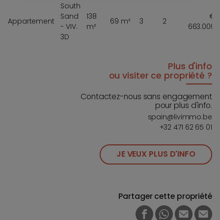
South
Sand
138
€
Appartement
69 m²
3
2
- VIV.
m²
663.000
3D
Plus d'info
ou visiter ce propriété ?
Contactez-nous sans engagement
pour plus d'info.
spain@livimmo.be
+32 471 62 65 01
JE VEUX PLUS D'INFO
Partager cette propriété
FACEBOOK
WHATSAPP
E-MAIL
PRI