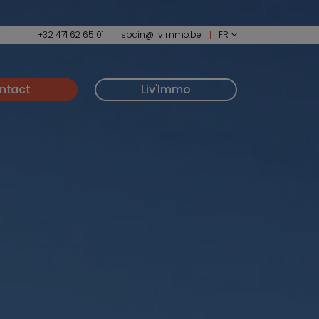
+32 471 62 65 01
spain@livimmo.be
FR
ntact
Liv'Immo