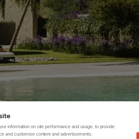
site
yse information on site performance and usage, to provide
nce and customise content and advertisements.