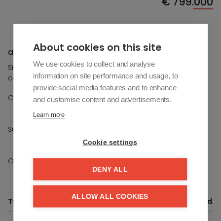
€
799.000
Streetview
About cookies on this site
a vendre À Benahavís
We use cookies to collect and analyse
Si vous souhaitez plus d'informations sur cette propriété,
information on site performance and usage, to
contactez-nous.
provide social media features and to enhance
/
Chambres à coucher
and customise content and advertisements.
-
+
Learn more
/
Sur étage
-
+
Cookie settings
Options
Jardin
DENY ALL
ALLOW ALL COOKIES
Type
Ref.
Opp.
Tuin
Terras
Slpk.
Verd.
The View