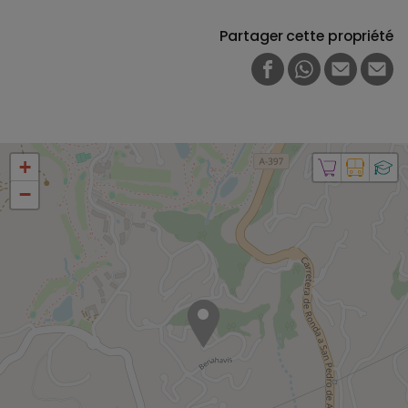
Partager cette propriété
FACEBOOK
WHATSAPP
E-MAIL
PRI
+
−