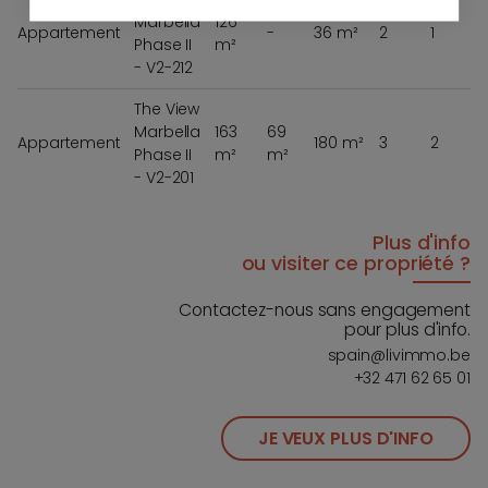
Marbella
126
Appartement
-
36 m²
2
1
Phase II
m²
- V2-212
The View
Marbella
163
69
Appartement
180 m²
3
2
Phase II
m²
m²
- V2-201
Plus d'info
ou visiter ce propriété ?
Contactez-nous sans engagement
pour plus d'info.
spain@livimmo.be
+32 471 62 65 01
JE VEUX PLUS D'INFO