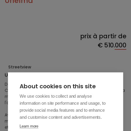
Unelma
prix à partir de
€
510.000
Streetview
Unelma
Découvrez UNELMA - où votre vie de rêve devient réalité !
About cookies on this site
Ce paradis méditerranéen offre une vue magnifique sur la
We use cookies to collect and analyse
mer et les montagnes et vous permet de profiter toute
l'année du climat, de la culture et de la gastronomie.
information on site performance and usage, to
provide social media features and to enhance
Avec 75 logements uniques, conçus pour offrir un
and customise content and advertisements.
maximum d'espace et de lumière, les espaces intérieurs
Learn more
et extérieurs se fondent parfaitement. Profitez des