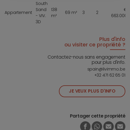
South
Sand
138
€
Appartement
69 m²
3
2
- VIV.
m²
663.000
3D
Plus d'info
ou visiter ce propriété ?
Contactez-nous sans engagement
pour plus d'info.
spain@livimmo.be
+32 471 62 65 01
JE VEUX PLUS D'INFO
Partager cette propriété
FACEBOOK
WHATSAPP
E-MAIL
PRI