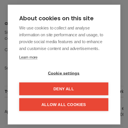
Streetview
About cookies on this site
a vendre À Estepona
We use cookies to collect and analyse
Si vous souhaitez plus d'informations sur cette propriété,
information on site performance and usage, to
contactez-nous.
provide social media features and to enhance
and customise content and advertisements.
/
Chambres à coucher
-
+
Learn more
/
Sur étage
-
+
Cookie settings
DENY ALL
Type
Ref.
Opp.
Terras
Slpk.
Verd.
Prix
South
ALLOW ALL COOKIES
Sand
89
€
Appartement
43 m²
2
1
- VIV.
m²
571.000
45