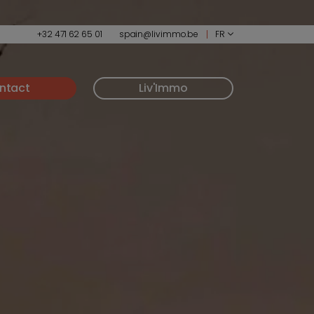
+32 471 62 65 01
spain@livimmo.be
FR
ntact
Liv'Immo