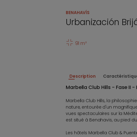
BENAHAVÍS
Urbanización Brij
91 m²
Description
Caractéristiqu
Marbella Club Hills - Fase II - 
Marbella Club Hills, la philosophi
nature, entourée d'un magnifiqu
vues spectaculaires sur la Médit
est situé à Benahavis, au pied du
Les hôtels Marbella Club & Puen