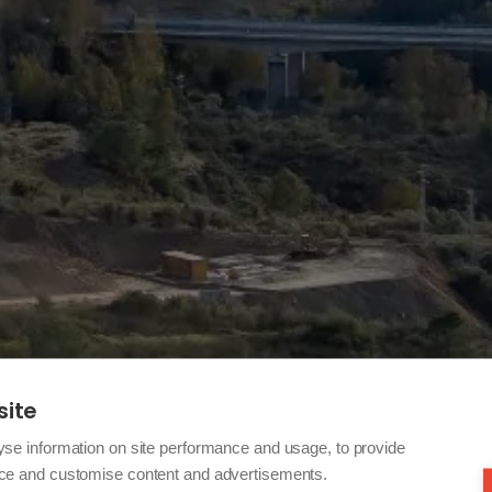
site
yse information on site performance and usage, to provide
nce and customise content and advertisements.