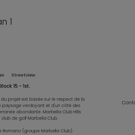
án 1
es
Streetview
Block 15 - 1st.
e du projet est basée sur le respect de la
Cont
e paysage verdoyant et d'un côté des
erranée abondante. Marbella Club Hills
 club de golf Marbella Club.
te Romano (groupe Marbella Club)