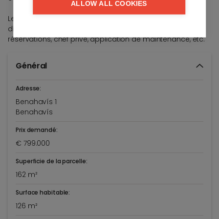
ALLOW ALL COOKIES
Le projet est doté d'un service de conciergerie qui sera
disponible pour vous aider dans tous vos besoins,
réservations, chef privé, application de maintenance, etc.
Général
Adresse:
Benahavís 1
Benahavís
Prix demandé:
€ 799.000
Superficie de la parcelle:
162 m²
Surface habitable:
126 m²