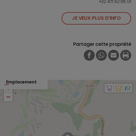
+32 471 62 65 01
JE VEUX PLUS D'INFO
Partager cette propriété
FACEBOOK
WHATSAPP
E-MAIL
PRI
Emplacement
+
−