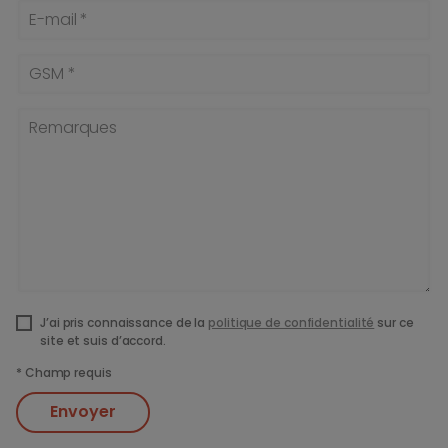
E-mail *
GSM *
Remarques
J’ai pris connaissance de la
politique de confidentialité
sur ce
site et suis d’accord.
*
Champ requis
Envoyer