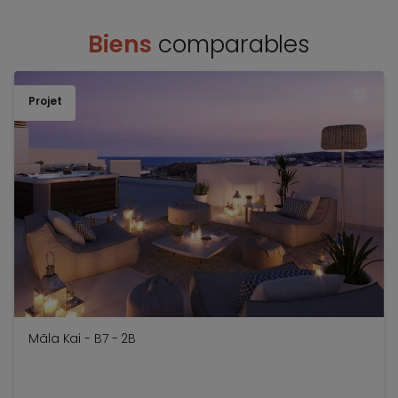
Biens
comparables
Projet
TOEV
Mãla Kai - B7 - 2B