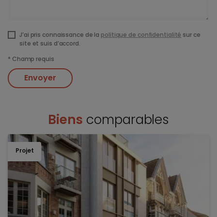
J’ai pris connaissance de la
politique de confidentialité
sur ce
site et suis d’accord.
*
Champ requis
Envoyer
Biens
comparables
Projet
TOEV