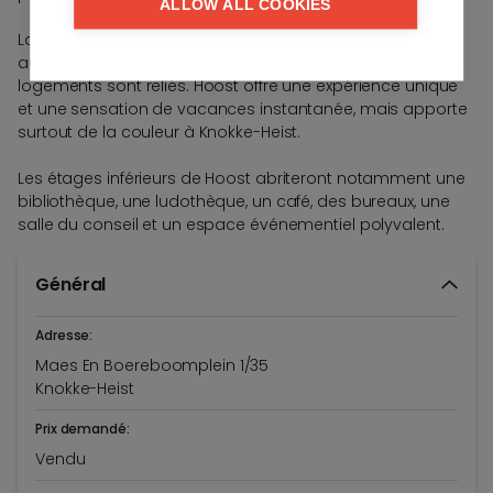
ALLOW ALL COOKIES
La tour se distingue non seulement par sa hauteur, mais
aussi par sa façade expressive et la manière dont les
logements sont reliés. Hoost offre une expérience unique
et une sensation de vacances instantanée, mais apporte
surtout de la couleur à Knokke-Heist.
Les étages inférieurs de Hoost abriteront notamment une
bibliothèque, une ludothèque, un café, des bureaux, une
salle du conseil et un espace événementiel polyvalent.
Général
Adresse:
Maes En Boereboomplein 1/35
Knokke-Heist
Prix demandé:
Vendu