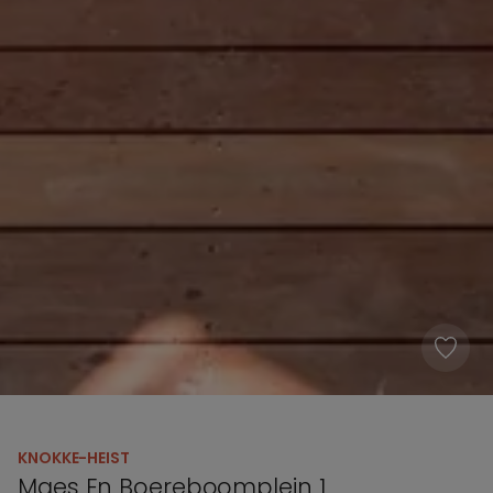
KNOKKE-HEIST
Maes En Boereboomplein 1