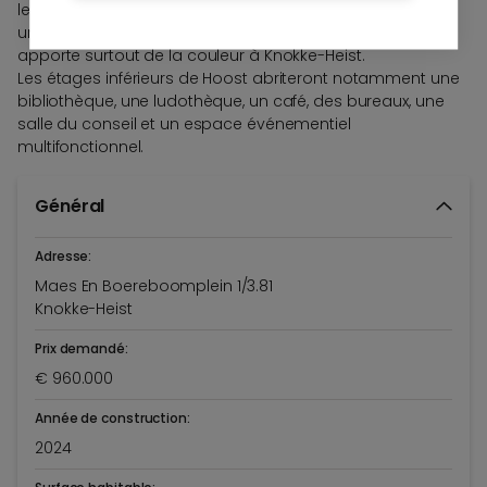
les logements sont reliés. Hoost offre une expérience
unique et une sensation de vacances instantanée, mais
apporte surtout de la couleur à Knokke-Heist.
Les étages inférieurs de Hoost abriteront notamment une
bibliothèque, une ludothèque, un café, des bureaux, une
salle du conseil et un espace événementiel
multifonctionnel.
Général
Adresse:
Maes En Boereboomplein 1/3.81
Knokke-Heist
Prix demandé:
€ 960.000
Année de construction:
2024