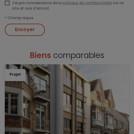
J’ai pris connaissance de la
politique de confidentialité
sur ce
site et suis d’accord.
*
Champ requis
Envoyer
Biens
comparables
Projet
TOEV