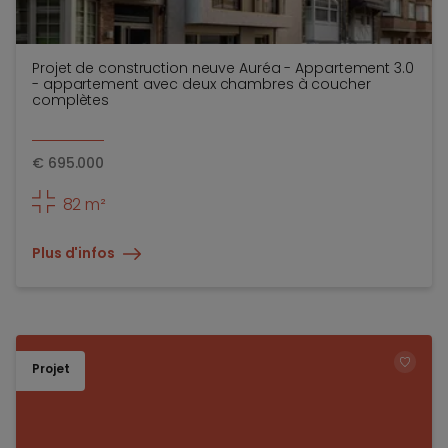
Projet de construction neuve Auréa - Appartement 3.0
- appartement avec deux chambres à coucher
complètes
€
695.000
82 m²
Plus d'infos
Projet
TOEV