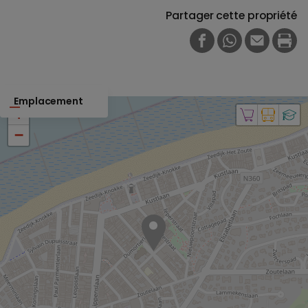
Partager cette propriété
FACEBOOK
WHATSAPP
E-MAIL
PRI
Emplacement
+
−