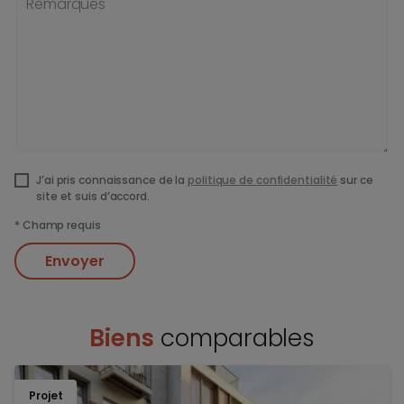
Remarques
J’ai pris connaissance de la
politique de confidentialité
sur ce
site et suis d’accord.
*
Champ requis
Envoyer
Biens
comparables
Projet
TOEV