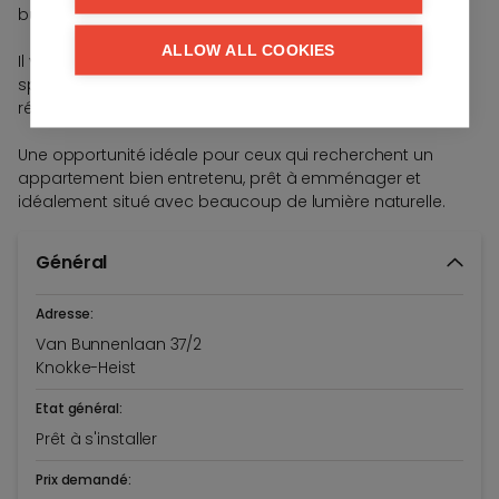
bureau.
ALLOW ALL COOKIES
Il y a également une salle de douche séparée. La cave
spacieuse et privative et l'installation de gaz entièrement
rénovée sont des atouts supplémentaires.
Une opportunité idéale pour ceux qui recherchent un
appartement bien entretenu, prêt à emménager et
idéalement situé avec beaucoup de lumière naturelle.
Général
Adresse:
Van Bunnenlaan 37/2
Knokke-Heist
Etat général:
Prêt à s'installer
Prix demandé: