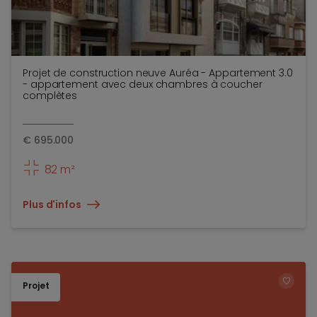
Projet de construction neuve Auréa - Appartement 3.0
- appartement avec deux chambres à coucher
complètes
€
695.000
82 m²
Plus d'infos
Projet
TOEV