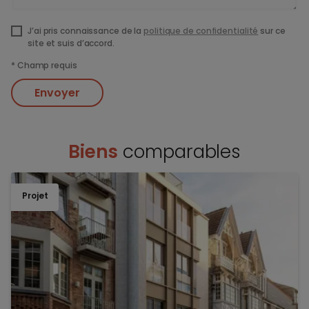
J’ai pris connaissance de la
politique de confidentialité
sur ce
site et suis d’accord.
*
Champ requis
Envoyer
Biens
comparables
Projet
TOEV