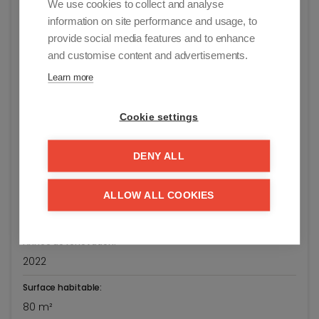
We use cookies to collect and analyse
Général
information on site performance and usage, to
provide social media features and to enhance
Adresse:
and customise content and advertisements.
Lippenslaan 174/32
Learn more
Knokke-Heist
Etat général:
Cookie settings
Finition luxueuse
Prix demandé:
DENY ALL
€ 699.000
ALLOW ALL COOKIES
Année de construction:
1967
Année de rénovation:
2022
Surface habitable:
80 m²