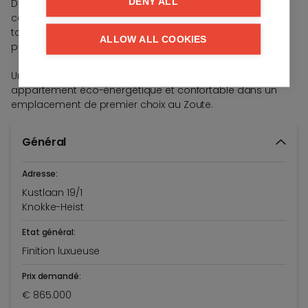
DENY ALL
De plus, il y a une cave privative et un local à vélos
commun. Grâce à la pompe à chaleur, vous bénéficiez
toute l'année d'un climat intérieur agréable, aussi bien
ALLOW ALL COOKIES
pour le chauffage que pour la climatisation.
Une propriété idéale pour ceux qui recherchent un
appartement éco-énergétique et confortable dans un
emplacement de premier choix au Zoute.
Général
Adresse:
Kustlaan 19/1
Knokke-Heist
Etat général:
Finition luxueuse
Prix demandé:
€ 865.000