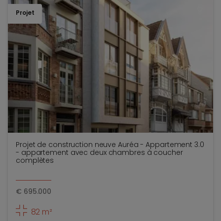
Projet
TOEV
Projet de construction neuve Auréa - Appartement 3.0
- appartement avec deux chambres à coucher
complètes
€
695.000
82 m²