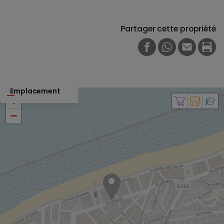
Partager cette propriété
FACEBOOK
WHATSAPP
E-MAIL
PRI
Emplacement
+
−