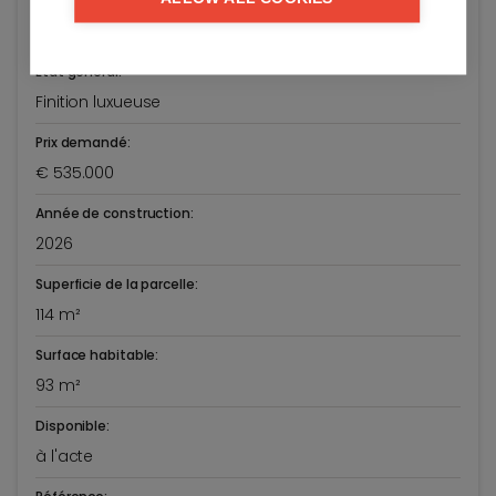
Dorpsstraat 92/103
Knokke-Heist
Etat général:
Finition luxueuse
Prix demandé:
€ 535.000
Année de construction:
2026
Superficie de la parcelle:
114 m²
Surface habitable:
93 m²
Disponible:
à l'acte