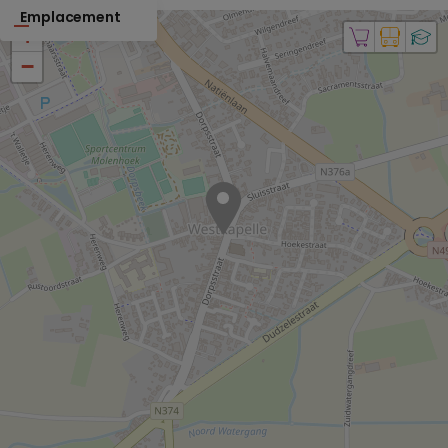
Emplacement
+
−