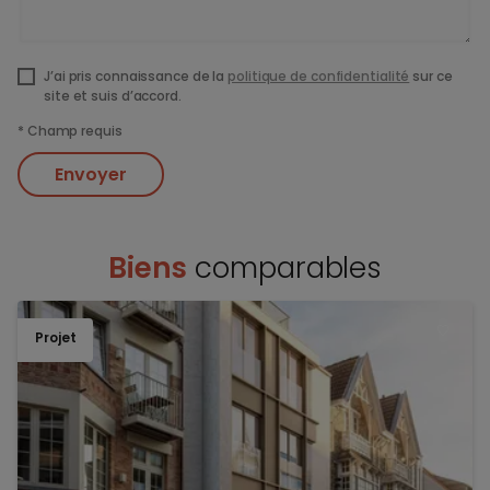
J’ai pris connaissance de la
politique de confidentialité
sur ce
site et suis d’accord.
*
Champ requis
Envoyer
Biens
comparables
Projet
TOEV