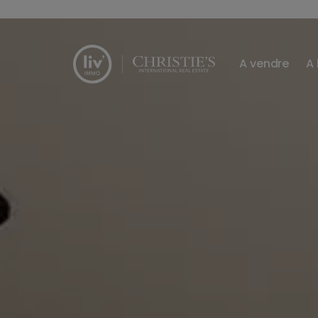
Passer le menu et aller au contenu
A vendre
A 