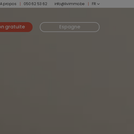
A propos
050 62 53 62
info@livimmo.be
FR
on gratuite
Espagne