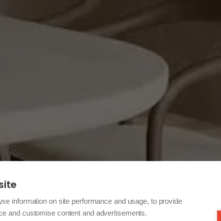
site
yse information on site performance and usage, to provide
nce and customise content and advertisements.