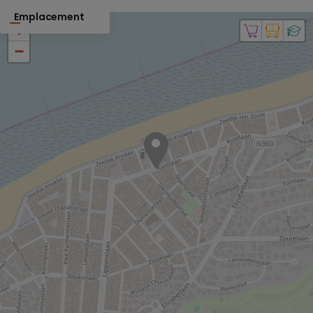
Emplacement
+
−