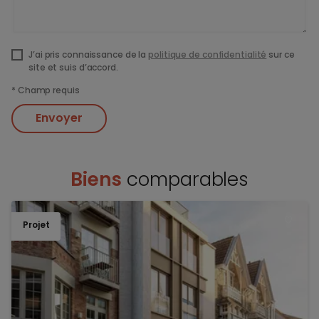
J’ai pris connaissance de la
politique de confidentialité
sur ce
site et suis d’accord.
*
Champ requis
Envoyer
Biens
comparables
Projet
TOEV