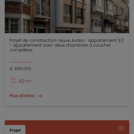
Projet de construction neuve Auréa - Appartement 3.0
- appartement avec deux chambres à coucher
complètes
€
695.000
82 m²
Plus d'infos
Projet
TOEV