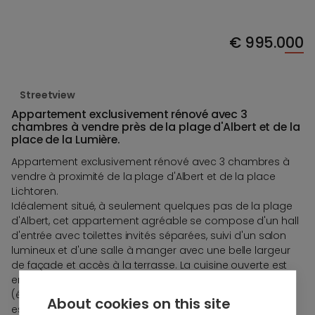
€
995.000
Streetview
Appartement exclusivement rénové avec 3
chambres à vendre près de la plage d'Albert et de la
place de la Lumière.
Appartement exclusivement rénové avec 3 chambres à
vendre à proximité de la plage d'Albert et de la place
Lichtoren.
Idéalement situé, à seulement quelques pas de la plage
d'Albert, cet appartement agréable se compose d'un hall
d'entrée avec toilettes invités séparées, suivi d'un salon
lumineux et d'une salle à manger avec une belle largeur
de façade et accès à la terrasse. La cuisine ouverte est
entièrement équipée et s'ouvre sur le salon
(électroménagers MIELE). De plus, un débarras pratique
About cookies on this site
est prévu.