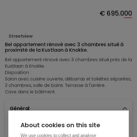
€
695.000
Streetview
Bel appartement rénové avec 3 chambres situé à
proximité de la Kustlaan à Knokke.
Bel appartement rénové avec 3 chambres situé près de la
Kustlaan à Knokke.
Disposition :
Salon avec cuisine ouverte, débarras et toilettes séparées,
3 chambres, salle de bains. Terrasse à l'arrière.
Cave dans le bâtiment.
Général
Adresse:
About cookies on this site
Ieperstraat 2/3.1
We use cookies to collect and analyse