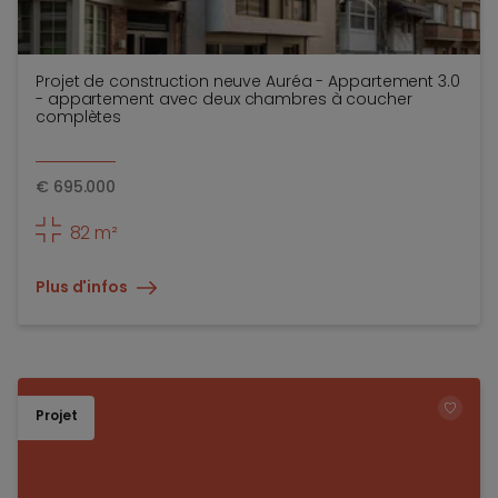
Projet de construction neuve Auréa - Appartement 3.0
- appartement avec deux chambres à coucher
complètes
€
695.000
82 m²
Plus d'infos
Projet
TOEV