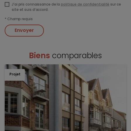
J’ai pris connaissance de la
politique de confidentialité
sur ce
site et suis d’accord.
*
Champ requis
Envoyer
Biens
comparables
Projet
TOEV