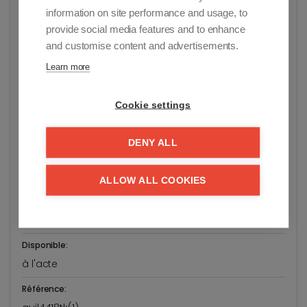
Knokke-Heist
information on site performance and usage, to
Etat général:
provide social media features and to enhance
Prêt à s'installer
and customise content and advertisements.
Learn more
Prix demandé:
€ 695.000
Cookie settings
Année de rénovation:
2019
DENY ALL
Superficie de la parcelle:
85 m²
ALLOW ALL COOKIES
Surface habitable:
80 m²
Disponible:
à l'acte
Référence: