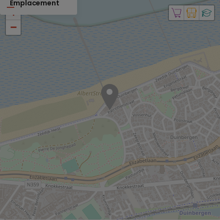
Emplacement
+
−