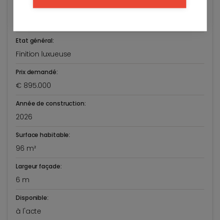
Patriottenstraat 60/32
Knokke-Heist
Etat général:
Finition luxueuse
Prix demandé:
€ 895.000
Année de construction:
2026
Surface habitable:
96 m²
Largeur façade:
6 m
Disponible:
à l'acte