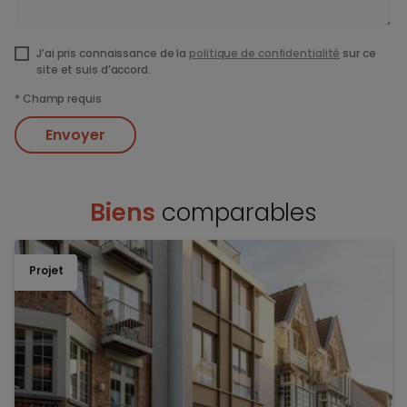
J’ai pris connaissance de la
politique de confidentialité
sur ce
site et suis d’accord.
*
Champ requis
Envoyer
Biens
comparables
Projet
TOEV