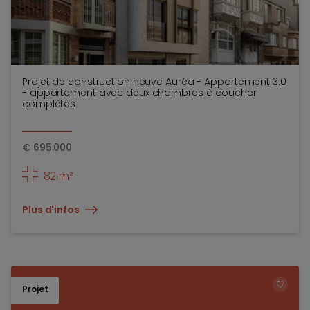
Projet de construction neuve Auréa - Appartement 3.0
- appartement avec deux chambres à coucher
complètes
€
695.000
82 m²
Plus d'infos
Projet
TOEV